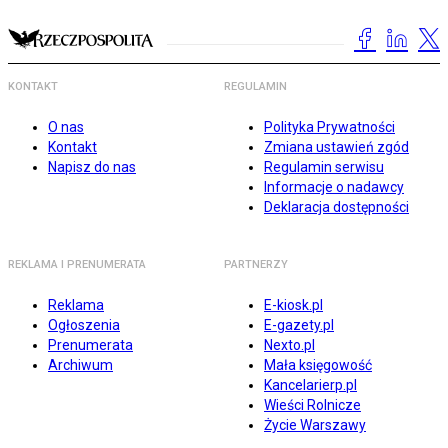
KONTAKT
REGULAMIN
O nas
Polityka Prywatności
Kontakt
Zmiana ustawień zgód
Napisz do nas
Regulamin serwisu
Informacje o nadawcy
Deklaracja dostępności
REKLAMA I PRENUMERATA
PARTNERZY
Reklama
E-kiosk.pl
Ogłoszenia
E-gazety.pl
Prenumerata
Nexto.pl
Archiwum
Mała księgowość
Kancelarierp.pl
Wieści Rolnicze
Życie Warszawy