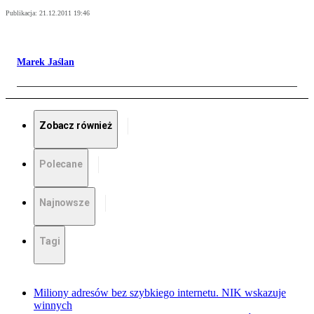
Publikacja:
21.12.2011 19:46
Marek Jaślan
Zobacz również
Polecane
Najnowsze
Tagi
Miliony adresów bez szybkiego internetu. NIK wskazuje
winnych