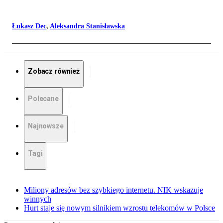
Łukasz Dec
,
Aleksandra Stanisławska
Zobacz również
Polecane
Najnowsze
Tagi
Miliony adresów bez szybkiego internetu. NIK wskazuje
winnych
Hurt staje się nowym silnikiem wzrostu telekomów w Polsce