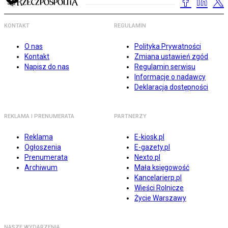
KONTAKT
REGULAMIN
O nas
Polityka Prywatności
Kontakt
Zmiana ustawień zgód
Napisz do nas
Regulamin serwisu
Informacje o nadawcy
Deklaracja dostępności
REKLAMA I PRENUMERATA
PARTNERZY
Reklama
E-kiosk.pl
Ogłoszenia
E-gazety.pl
Prenumerata
Nexto.pl
Archiwum
Mała księgowość
Kancelarierp.pl
Wieści Rolnicze
Życie Warszawy
NASZE WYDARZENIA