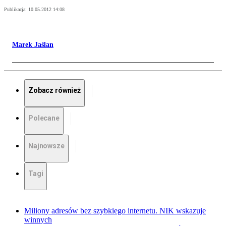
Publikacja:
10.05.2012 14:08
Marek Jaślan
Zobacz również
Polecane
Najnowsze
Tagi
Miliony adresów bez szybkiego internetu. NIK wskazuje
winnych