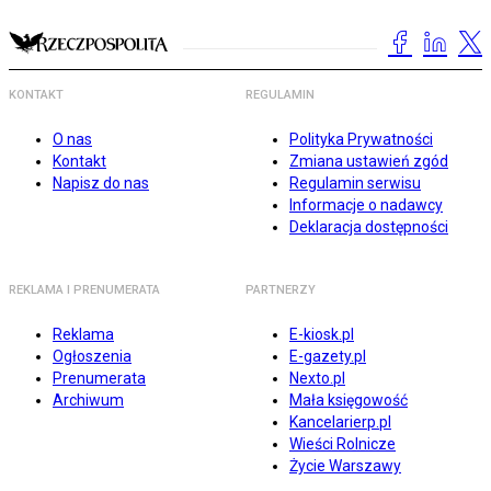
KONTAKT
REGULAMIN
O nas
Polityka Prywatności
Kontakt
Zmiana ustawień zgód
Napisz do nas
Regulamin serwisu
Informacje o nadawcy
Deklaracja dostępności
REKLAMA I PRENUMERATA
PARTNERZY
Reklama
E-kiosk.pl
Ogłoszenia
E-gazety.pl
Prenumerata
Nexto.pl
Archiwum
Mała księgowość
Kancelarierp.pl
Wieści Rolnicze
Życie Warszawy