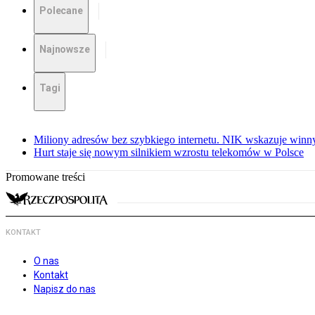
Polecane
Najnowsze
Tagi
Miliony adresów bez szybkiego internetu. NIK wskazuje winn
Hurt staje się nowym silnikiem wzrostu telekomów w Polsce
Promowane treści
KONTAKT
O nas
Kontakt
Napisz do nas