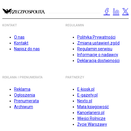
KONTAKT
REGULAMIN
O nas
Polityka Prywatności
Kontakt
Zmiana ustawień zgód
Napisz do nas
Regulamin serwisu
Informacje o nadawcy
Deklaracja dostępności
REKLAMA I PRENUMERATA
PARTNERZY
Reklama
E-kiosk.pl
Ogłoszenia
E-gazety.pl
Prenumerata
Nexto.pl
Archiwum
Mała księgowość
Kancelarierp.pl
Wieści Rolnicze
Życie Warszawy