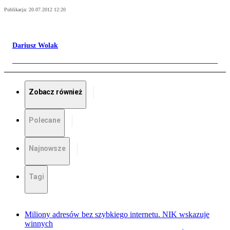
Publikacja:
20.07.2012 12:20
Dariusz Wolak
Zobacz również
Polecane
Najnowsze
Tagi
Miliony adresów bez szybkiego internetu. NIK wskazuje
winnych