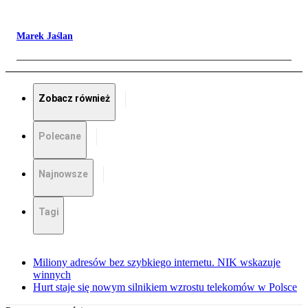
Marek Jaślan
Zobacz również
Polecane
Najnowsze
Tagi
Miliony adresów bez szybkiego internetu. NIK wskazuje
winnych
Hurt staje się nowym silnikiem wzrostu telekomów w Polsce