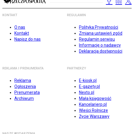
KONTAKT
REGULAMIN
O nas
Polityka Prywatności
Kontakt
Zmiana ustawień zgód
Napisz do nas
Regulamin serwisu
Informacje o nadawcy
Deklaracja dostępności
REKLAMA I PRENUMERATA
PARTNERZY
Reklama
E-kiosk.pl
Ogłoszenia
E-gazety.pl
Prenumerata
Nexto.pl
Archiwum
Mała księgowość
Kancelarierp.pl
Wieści Rolnicze
Życie Warszawy
NASZE WYDARZENIA