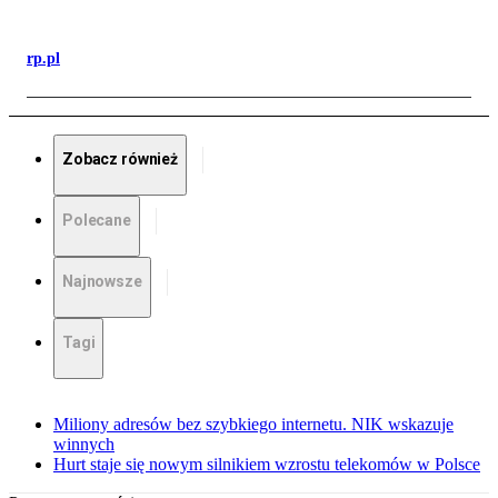
rp.pl
Zobacz również
Polecane
Najnowsze
Tagi
Miliony adresów bez szybkiego internetu. NIK wskazuje
winnych
Hurt staje się nowym silnikiem wzrostu telekomów w Polsce