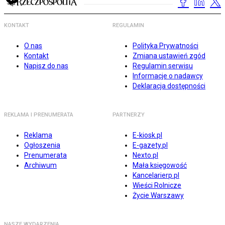
KONTAKT
REGULAMIN
O nas
Polityka Prywatności
Kontakt
Zmiana ustawień zgód
Napisz do nas
Regulamin serwisu
Informacje o nadawcy
Deklaracja dostępności
REKLAMA I PRENUMERATA
PARTNERZY
Reklama
E-kiosk.pl
Ogłoszenia
E-gazety.pl
Prenumerata
Nexto.pl
Archiwum
Mała księgowość
Kancelarierp.pl
Wieści Rolnicze
Życie Warszawy
NASZE WYDARZENIA