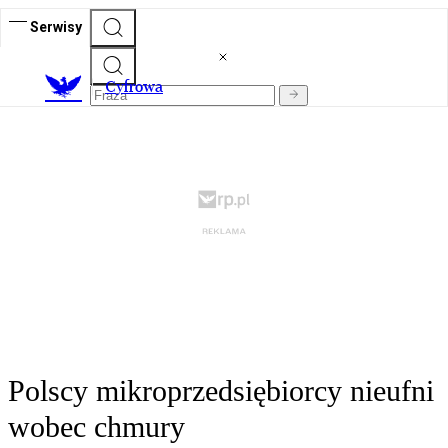
Serwisy
C
yfrowa
Polscy mikroprzedsiębiorcy nieufni
wobec chmury