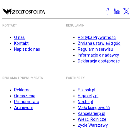
KONTAKT
REGULAMIN
O nas
Polityka Prywatności
Kontakt
Zmiana ustawień zgód
Napisz do nas
Regulamin serwisu
Informacje o nadawcy
Deklaracja dostępności
REKLAMA I PRENUMERATA
PARTNERZY
Reklama
E-kiosk.pl
Ogłoszenia
E-gazety.pl
Prenumerata
Nexto.pl
Archiwum
Mała księgowość
Kancelarierp.pl
Wieści Rolnicze
Życie Warszawy