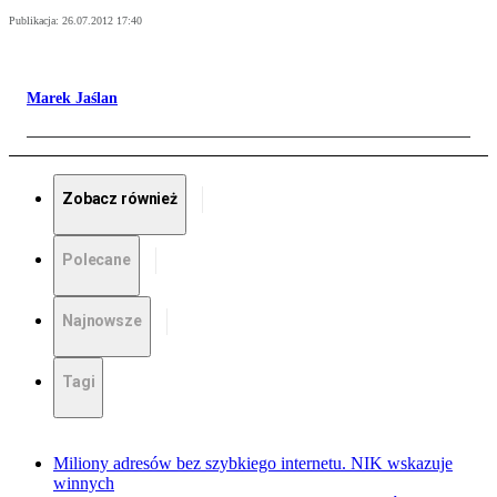
Publikacja:
26.07.2012 17:40
Marek Jaślan
Zobacz również
Polecane
Najnowsze
Tagi
Miliony adresów bez szybkiego internetu. NIK wskazuje
winnych