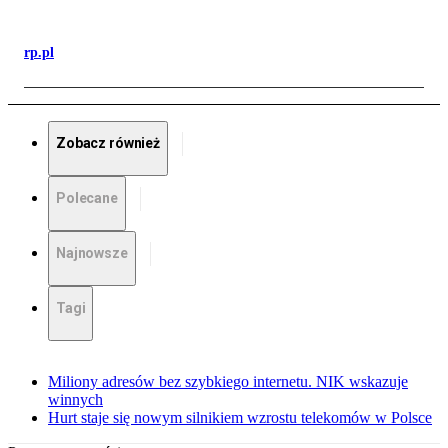
rp.pl
Zobacz również
Polecane
Najnowsze
Tagi
Miliony adresów bez szybkiego internetu. NIK wskazuje
winnych
Hurt staje się nowym silnikiem wzrostu telekomów w Polsce