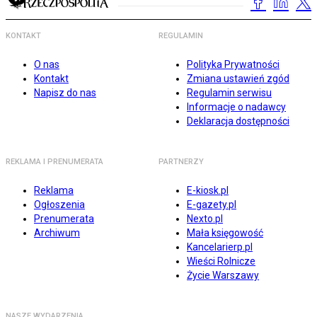
KONTAKT
REGULAMIN
O nas
Polityka Prywatności
Kontakt
Zmiana ustawień zgód
Napisz do nas
Regulamin serwisu
Informacje o nadawcy
Deklaracja dostępności
REKLAMA I PRENUMERATA
PARTNERZY
Reklama
E-kiosk.pl
Ogłoszenia
E-gazety.pl
Prenumerata
Nexto.pl
Archiwum
Mała księgowość
Kancelarierp.pl
Wieści Rolnicze
Życie Warszawy
NASZE WYDARZENIA