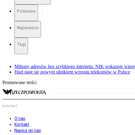
Polecane
Najnowsze
Tagi
Miliony adresów bez szybkiego internetu. NIK wskazuje winn
Hurt staje się nowym silnikiem wzrostu telekomów w Polsce
Promowane treści
KONTAKT
O nas
Kontakt
Napisz do nas