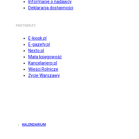
Informacje o nadawcy
Deklaracja dostępności
PARTNERZY
E-kiosk.pl
E-gazety.pl
Nexto.pl
Mała księgowość
Kancelarierp.pl
Wieści Rolnicze
Życie Warszawy
KALENDARIUM