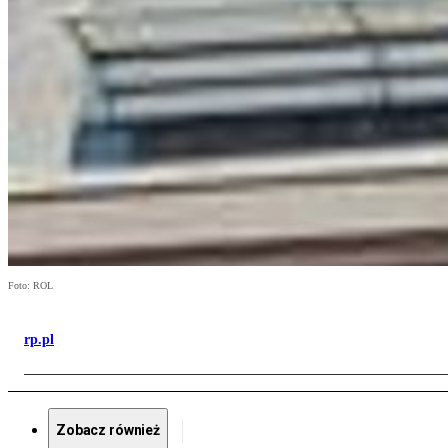
Foto: ROL
rp.pl
Zobacz również