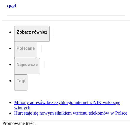
rp.pl
Zobacz również
Polecane
Najnowsze
Tagi
Miliony adresów bez szybkiego internetu. NIK wskazuje
winnych
Hurt staje się nowym silnikiem wzrostu telekomów w Polsce
Promowane treści