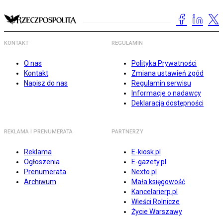
KONTAKT
REGULAMIN
O nas
Polityka Prywatności
Kontakt
Zmiana ustawień zgód
Napisz do nas
Regulamin serwisu
Informacje o nadawcy
Deklaracja dostępności
REKLAMA I PRENUMERATA
PARTNERZY
Reklama
E-kiosk.pl
Ogłoszenia
E-gazety.pl
Prenumerata
Nexto.pl
Archiwum
Mała księgowość
Kancelarierp.pl
Wieści Rolnicze
Życie Warszawy