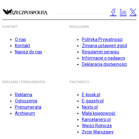
KONTAKT
REGULAMIN
O nas
Polityka Prywatności
Kontakt
Zmiana ustawień zgód
Napisz do nas
Regulamin serwisu
Informacje o nadawcy
Deklaracja dostępności
REKLAMA I PRENUMERATA
PARTNERZY
Reklama
E-kiosk.pl
Ogłoszenia
E-gazety.pl
Prenumerata
Nexto.pl
Archiwum
Mała księgowość
Kancelarierp.pl
Wieści Rolnicze
Życie Warszawy