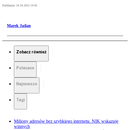
Publikacja:
24.10.2012 14:42
Marek Jaślan
Zobacz również
Polecane
Najnowsze
Tagi
Miliony adresów bez szybkiego internetu. NIK wskazuje
winnych