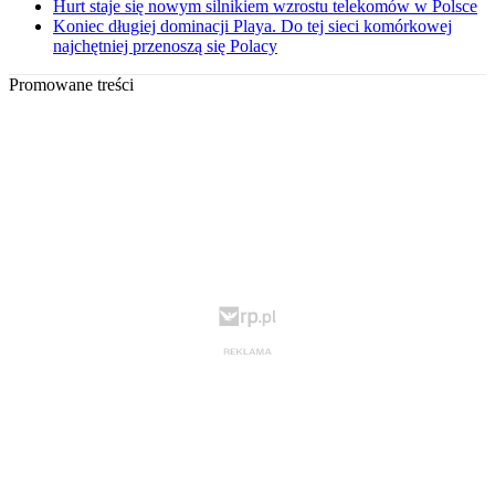
Hurt staje się nowym silnikiem wzrostu telekomów w Polsce
Koniec długiej dominacji Playa. Do tej sieci komórkowej
najchętniej przenoszą się Polacy
Promowane treści