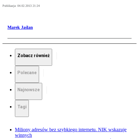
Publikacja:
04.02.2013 21:24
Marek Jaślan
Zobacz również
Polecane
Najnowsze
Tagi
Miliony adresów bez szybkiego internetu. NIK wskazuje
winnych