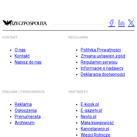
KONTAKT
REGULAMIN
O nas
Polityka Prywatności
Kontakt
Zmiana ustawień zgód
Napisz do nas
Regulamin serwisu
Informacje o nadawcy
Deklaracja dostępności
REKLAMA I PRENUMERATA
PARTNERZY
Reklama
E-kiosk.pl
Ogłoszenia
E-gazety.pl
Prenumerata
Nexto.pl
Archiwum
Mała księgowość
Kancelarierp.pl
Wieści Rolnicze