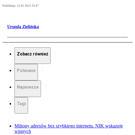
Publikacja:
13.02.2013 23:47
Urszula Zielińska
Zobacz również
Polecane
Najnowsze
Tagi
Miliony adresów bez szybkiego internetu. NIK wskazuje
winnych