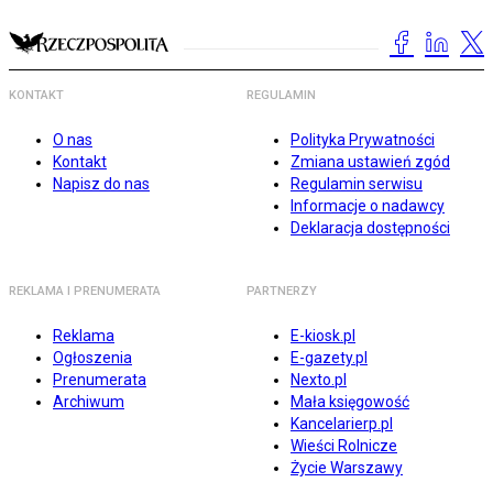
KONTAKT
REGULAMIN
O nas
Polityka Prywatności
Kontakt
Zmiana ustawień zgód
Napisz do nas
Regulamin serwisu
Informacje o nadawcy
Deklaracja dostępności
REKLAMA I PRENUMERATA
PARTNERZY
Reklama
E-kiosk.pl
Ogłoszenia
E-gazety.pl
Prenumerata
Nexto.pl
Archiwum
Mała księgowość
Kancelarierp.pl
Wieści Rolnicze
Życie Warszawy