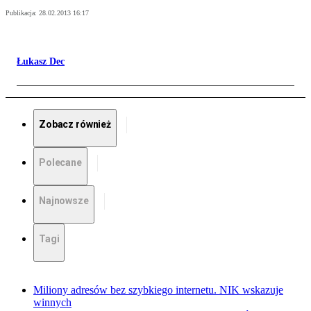
Publikacja:
28.02.2013 16:17
Łukasz Dec
Zobacz również
Polecane
Najnowsze
Tagi
Miliony adresów bez szybkiego internetu. NIK wskazuje
winnych