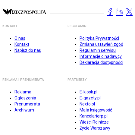
KONTAKT
REGULAMIN
O nas
Polityka Prywatności
Kontakt
Zmiana ustawień zgód
Napisz do nas
Regulamin serwisu
Informacje o nadawcy
Deklaracja dostępności
REKLAMA I PRENUMERATA
PARTNERZY
Reklama
E-kiosk.pl
Ogłoszenia
E-gazety.pl
Prenumerata
Nexto.pl
Archiwum
Mała księgowość
Kancelarierp.pl
Wieści Rolnicze
Życie Warszawy