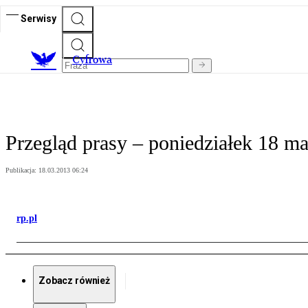
Serwisy
C
yfrowa
Przegląd prasy – poniedziałek 18 ma
Publikacja:
18.03.2013 06:24
rp.pl
Zobacz również