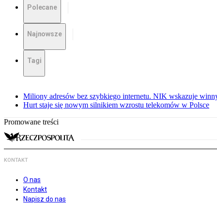
Polecane
Najnowsze
Tagi
Miliony adresów bez szybkiego internetu. NIK wskazuje winn
Hurt staje się nowym silnikiem wzrostu telekomów w Polsce
Promowane treści
KONTAKT
O nas
Kontakt
Napisz do nas