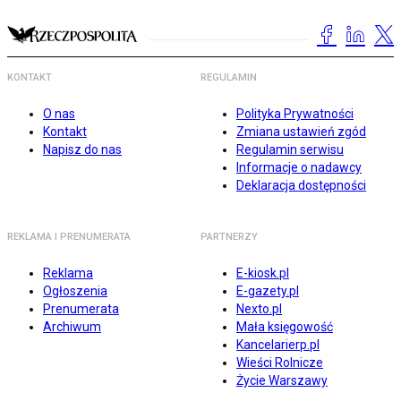
KONTAKT
REGULAMIN
O nas
Polityka Prywatności
Kontakt
Zmiana ustawień zgód
Napisz do nas
Regulamin serwisu
Informacje o nadawcy
Deklaracja dostępności
REKLAMA I PRENUMERATA
PARTNERZY
Reklama
E-kiosk.pl
Ogłoszenia
E-gazety.pl
Prenumerata
Nexto.pl
Archiwum
Mała księgowość
Kancelarierp.pl
Wieści Rolnicze
Życie Warszawy