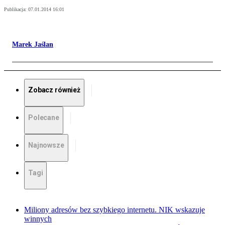
Publikacja:
07.01.2014 16:01
Marek Jaślan
Zobacz również
Polecane
Najnowsze
Tagi
Miliony adresów bez szybkiego internetu. NIK wskazuje
winnych