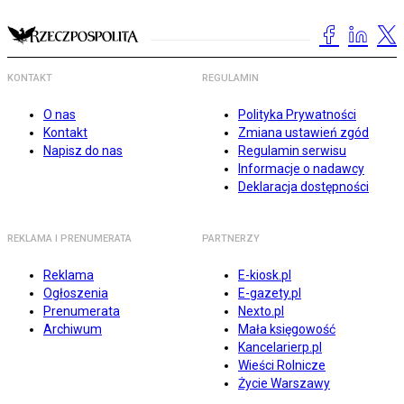
KONTAKT
REGULAMIN
O nas
Polityka Prywatności
Kontakt
Zmiana ustawień zgód
Napisz do nas
Regulamin serwisu
Informacje o nadawcy
Deklaracja dostępności
REKLAMA I PRENUMERATA
PARTNERZY
Reklama
E-kiosk.pl
Ogłoszenia
E-gazety.pl
Prenumerata
Nexto.pl
Archiwum
Mała księgowość
Kancelarierp.pl
Wieści Rolnicze
Życie Warszawy