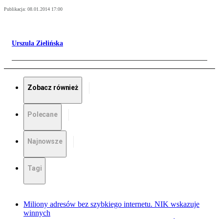
Publikacja:
08.01.2014 17:00
Urszula Zielińska
Zobacz również
Polecane
Najnowsze
Tagi
Miliony adresów bez szybkiego internetu. NIK wskazuje
winnych