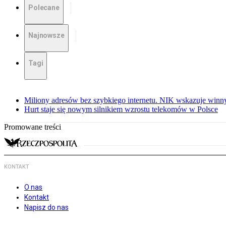
Polecane
Najnowsze
Tagi
Miliony adresów bez szybkiego internetu. NIK wskazuje winn
Hurt staje się nowym silnikiem wzrostu telekomów w Polsce
Promowane treści
KONTAKT
O nas
Kontakt
Napisz do nas