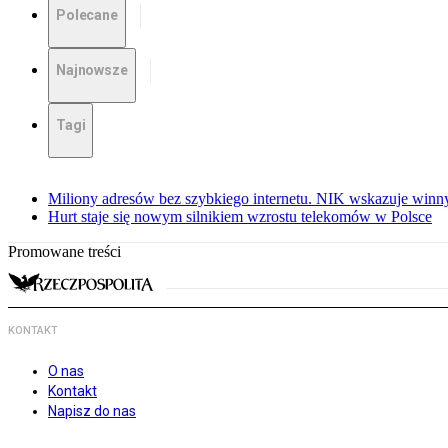
Polecane
Najnowsze
Tagi
Miliony adresów bez szybkiego internetu. NIK wskazuje winn
Hurt staje się nowym silnikiem wzrostu telekomów w Polsce
Promowane treści
KONTAKT
O nas
Kontakt
Napisz do nas