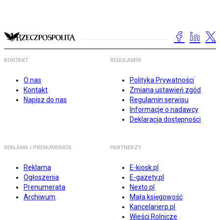
KONTAKT
REGULAMIN
O nas
Polityka Prywatności
Kontakt
Zmiana ustawień zgód
Napisz do nas
Regulamin serwisu
Informacje o nadawcy
Deklaracja dostępności
REKLAMA I PRENUMERATA
PARTNERZY
Reklama
E-kiosk.pl
Ogłoszenia
E-gazety.pl
Prenumerata
Nexto.pl
Archiwum
Mała księgowość
Kancelarierp.pl
Wieści Rolnicze