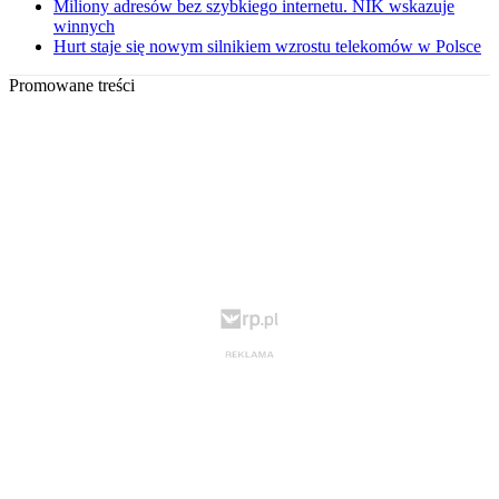
Miliony adresów bez szybkiego internetu. NIK wskazuje
winnych
Hurt staje się nowym silnikiem wzrostu telekomów w Polsce
Promowane treści