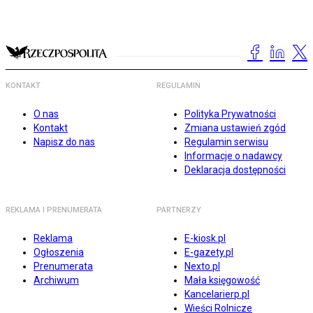
KONTAKT
REGULAMIN
O nas
Polityka Prywatności
Kontakt
Zmiana ustawień zgód
Napisz do nas
Regulamin serwisu
Informacje o nadawcy
Deklaracja dostępności
REKLAMA I PRENUMERATA
PARTNERZY
Reklama
E-kiosk.pl
Ogłoszenia
E-gazety.pl
Prenumerata
Nexto.pl
Archiwum
Mała księgowość
Kancelarierp.pl
Wieści Rolnicze