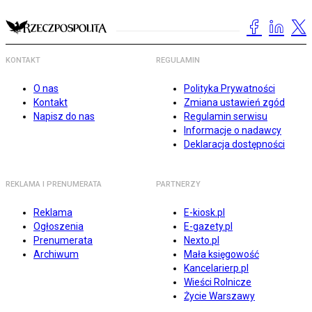
KONTAKT
REGULAMIN
O nas
Polityka Prywatności
Kontakt
Zmiana ustawień zgód
Napisz do nas
Regulamin serwisu
Informacje o nadawcy
Deklaracja dostępności
REKLAMA I PRENUMERATA
PARTNERZY
Reklama
E-kiosk.pl
Ogłoszenia
E-gazety.pl
Prenumerata
Nexto.pl
Archiwum
Mała księgowość
Kancelarierp.pl
Wieści Rolnicze
Życie Warszawy