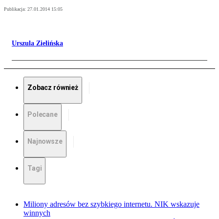
Publikacja:
27.01.2014 15:05
Urszula Zielińska
Zobacz również
Polecane
Najnowsze
Tagi
Miliony adresów bez szybkiego internetu. NIK wskazuje
winnych