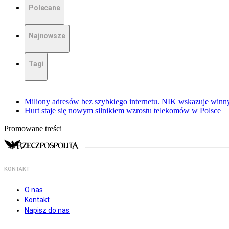
Polecane
Najnowsze
Tagi
Miliony adresów bez szybkiego internetu. NIK wskazuje winn
Hurt staje się nowym silnikiem wzrostu telekomów w Polsce
Promowane treści
KONTAKT
O nas
Kontakt
Napisz do nas