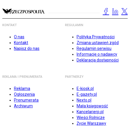
KONTAKT
REGULAMIN
O nas
Polityka Prywatności
Kontakt
Zmiana ustawień zgód
Napisz do nas
Regulamin serwisu
Informacje o nadawcy
Deklaracja dostępności
REKLAMA I PRENUMERATA
PARTNERZY
Reklama
E-kiosk.pl
Ogłoszenia
E-gazety.pl
Prenumerata
Nexto.pl
Archiwum
Mała księgowość
Kancelarierp.pl
Wieści Rolnicze
Życie Warszawy