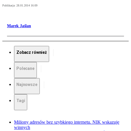
Publikacja:
28.01.2014 16:09
Marek Jaślan
Zobacz również
Polecane
Najnowsze
Tagi
Miliony adresów bez szybkiego internetu. NIK wskazuje
winnych