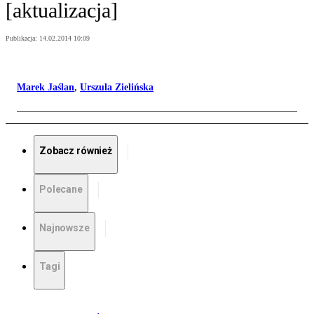
[aktualizacja]
Publikacja:
14.02.2014 10:09
Marek Jaślan
,
Urszula Zielińska
Zobacz również
Polecane
Najnowsze
Tagi