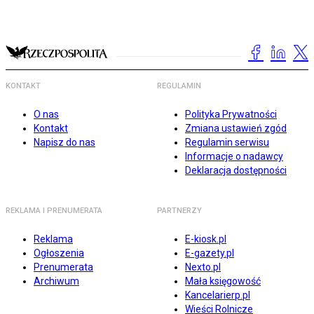
KONTAKT
REGULAMIN
O nas
Polityka Prywatności
Kontakt
Zmiana ustawień zgód
Napisz do nas
Regulamin serwisu
Informacje o nadawcy
Deklaracja dostępności
REKLAMA I PRENUMERATA
PARTNERZY
Reklama
E-kiosk.pl
Ogłoszenia
E-gazety.pl
Prenumerata
Nexto.pl
Archiwum
Mała księgowość
Kancelarierp.pl
Wieści Rolnicze