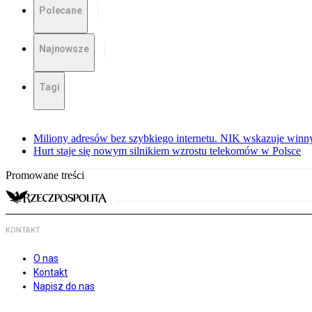
Polecane
Najnowsze
Tagi
Miliony adresów bez szybkiego internetu. NIK wskazuje winn
Hurt staje się nowym silnikiem wzrostu telekomów w Polsce
Promowane treści
KONTAKT
O nas
Kontakt
Napisz do nas