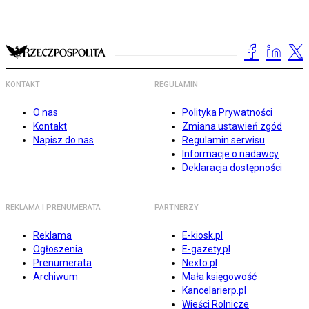
KONTAKT
REGULAMIN
O nas
Polityka Prywatności
Kontakt
Zmiana ustawień zgód
Napisz do nas
Regulamin serwisu
Informacje o nadawcy
Deklaracja dostępności
REKLAMA I PRENUMERATA
PARTNERZY
Reklama
E-kiosk.pl
Ogłoszenia
E-gazety.pl
Prenumerata
Nexto.pl
Archiwum
Mała księgowość
Kancelarierp.pl
Wieści Rolnicze