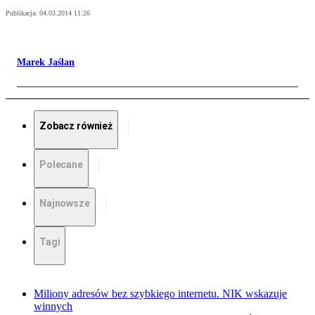
Publikacja:
04.03.2014 11:26
Marek Jaślan
Zobacz również
Polecane
Najnowsze
Tagi
Miliony adresów bez szybkiego internetu. NIK wskazuje
winnych