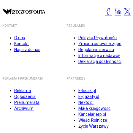
KONTAKT
REGULAMIN
O nas
Polityka Prywatności
Kontakt
Zmiana ustawień zgód
Napisz do nas
Regulamin serwisu
Informacje o nadawcy
Deklaracja dostępności
REKLAMA I PRENUMERATA
PARTNERZY
Reklama
E-kiosk.pl
Ogłoszenia
E-gazety.pl
Prenumerata
Nexto.pl
Archiwum
Mała księgowość
Kancelarierp.pl
Wieści Rolnicze
Życie Warszawy