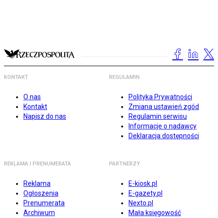
KONTAKT
REGULAMIN
O nas
Polityka Prywatności
Kontakt
Zmiana ustawień zgód
Napisz do nas
Regulamin serwisu
Informacje o nadawcy
Deklaracja dostępności
REKLAMA I PRENUMERATA
PARTNERZY
Reklama
E-kiosk.pl
Ogłoszenia
E-gazety.pl
Prenumerata
Nexto.pl
Archiwum
Mała księgowość