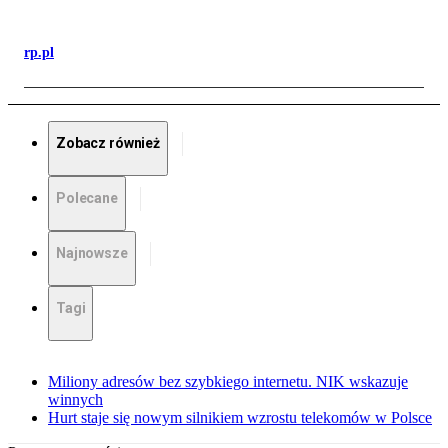
rp.pl
Zobacz również
Polecane
Najnowsze
Tagi
Miliony adresów bez szybkiego internetu. NIK wskazuje
winnych
Hurt staje się nowym silnikiem wzrostu telekomów w Polsce