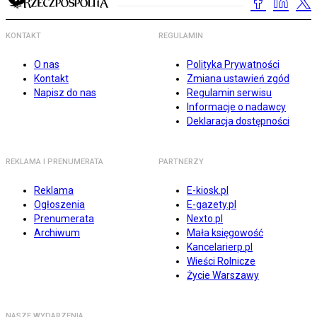
KONTAKT
REGULAMIN
O nas
Polityka Prywatności
Kontakt
Zmiana ustawień zgód
Napisz do nas
Regulamin serwisu
Informacje o nadawcy
Deklaracja dostępności
REKLAMA I PRENUMERATA
PARTNERZY
Reklama
E-kiosk.pl
Ogłoszenia
E-gazety.pl
Prenumerata
Nexto.pl
Archiwum
Mała księgowość
Kancelarierp.pl
Wieści Rolnicze
Życie Warszawy
NASZE WYDARZENIA