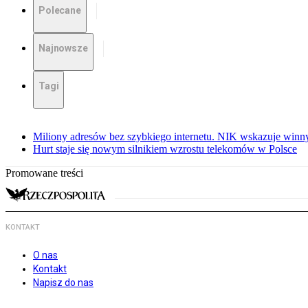
Polecane
Najnowsze
Tagi
Miliony adresów bez szybkiego internetu. NIK wskazuje winn
Hurt staje się nowym silnikiem wzrostu telekomów w Polsce
Promowane treści
KONTAKT
O nas
Kontakt
Napisz do nas