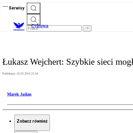
Serwisy
C
yfrowa
Łukasz Wejchert: Szybkie sieci mo
Publikacja:
26.03.2014 21:54
Marek Jaślan
Zobacz również