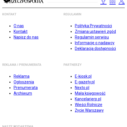
KONTAKT
REGULAMIN
O nas
Polityka Prywatności
Kontakt
Zmiana ustawień zgód
Napisz do nas
Regulamin serwisu
Informacje o nadawcy
Deklaracja dostępności
REKLAMA I PRENUMERATA
PARTNERZY
Reklama
E-kiosk.pl
Ogłoszenia
E-gazety.pl
Prenumerata
Nexto.pl
Archiwum
Mała księgowość
Kancelarierp.pl
Wieści Rolnicze
Życie Warszawy
NASZE WYDARZENIA