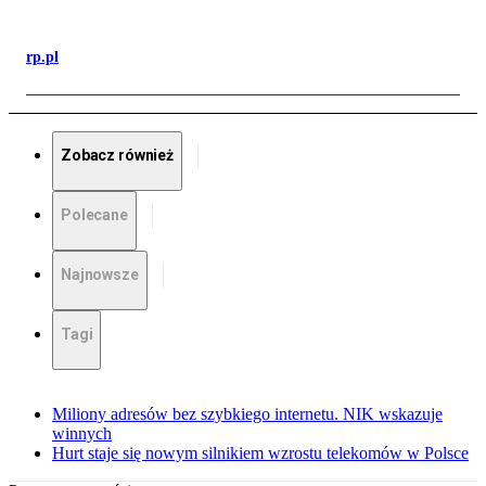
rp.pl
Zobacz również
Polecane
Najnowsze
Tagi
Miliony adresów bez szybkiego internetu. NIK wskazuje
winnych
Hurt staje się nowym silnikiem wzrostu telekomów w Polsce