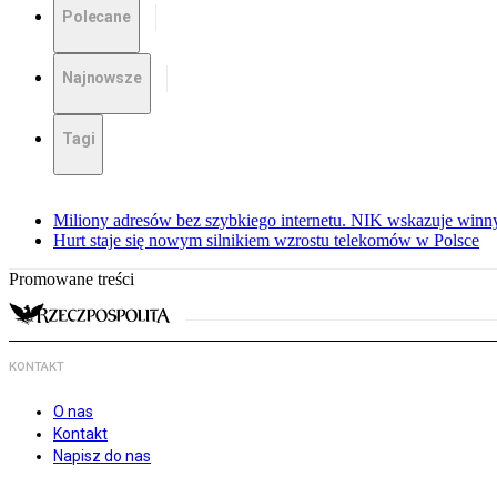
Polecane
Najnowsze
Tagi
Miliony adresów bez szybkiego internetu. NIK wskazuje winn
Hurt staje się nowym silnikiem wzrostu telekomów w Polsce
Promowane treści
KONTAKT
O nas
Kontakt
Napisz do nas