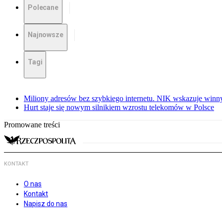
Polecane
Najnowsze
Tagi
Miliony adresów bez szybkiego internetu. NIK wskazuje winn
Hurt staje się nowym silnikiem wzrostu telekomów w Polsce
Promowane treści
KONTAKT
O nas
Kontakt
Napisz do nas