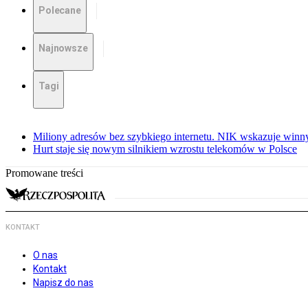
Polecane
Najnowsze
Tagi
Miliony adresów bez szybkiego internetu. NIK wskazuje winn
Hurt staje się nowym silnikiem wzrostu telekomów w Polsce
Promowane treści
KONTAKT
O nas
Kontakt
Napisz do nas