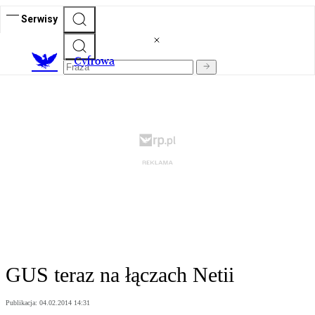
Serwisy
C
yfrowa
GUS teraz na łączach Netii
Publikacja:
04.02.2014 14:31