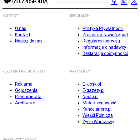
KONTAKT
REGULAMIN
O nas
Polityka Prywatności
Kontakt
Zmiana ustawień zgód
Napisz do nas
Regulamin serwisu
Informacje o nadawcy
Deklaracja dostępności
REKLAMA I PRENUMERATA
PARTNERZY
Reklama
E-kiosk.pl
Ogłoszenia
E-gazety.pl
Prenumerata
Nexto.pl
Archiwum
Mała księgowość
Kancelarierp.pl
Wieści Rolnicze
Życie Warszawy
NASZE WYDARZENIA