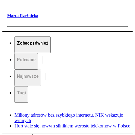
Marta Rzeźnicka
Zobacz również
Polecane
Najnowsze
Tagi
Miliony adresów bez szybkiego internetu. NIK wskazuje
winnych
Hurt staje się nowym silnikiem wzrostu telekomów w Polsce