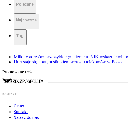
Polecane
Najnowsze
Tagi
Miliony adresów bez szybkiego internetu. NIK wskazuje winn
Hurt staje się nowym silnikiem wzrostu telekomów w Polsce
Promowane treści
KONTAKT
O nas
Kontakt
Napisz do nas