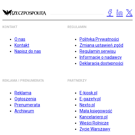
KONTAKT
REGULAMIN
O nas
Polityka Prywatności
Kontakt
Zmiana ustawień zgód
Napisz do nas
Regulamin serwisu
Informacje o nadawcy
Deklaracja dostępności
REKLAMA I PRENUMERATA
PARTNERZY
Reklama
E-kiosk.pl
Ogłoszenia
E-gazety.pl
Prenumerata
Nexto.pl
Archiwum
Mała księgowość
Kancelarierp.pl
Wieści Rolnicze
Życie Warszawy