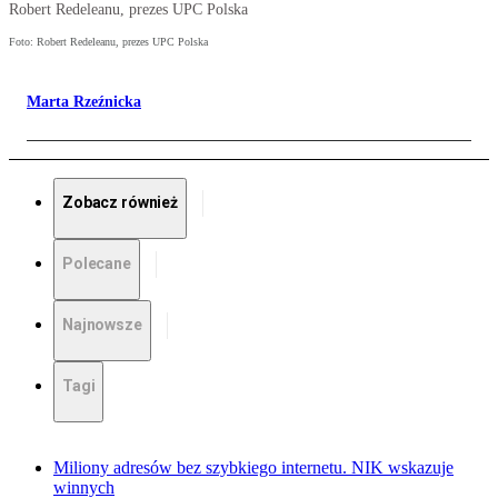
Robert Redeleanu, prezes UPC Polska
Foto: Robert Redeleanu, prezes UPC Polska
Marta Rzeźnicka
Zobacz również
Polecane
Najnowsze
Tagi
Miliony adresów bez szybkiego internetu. NIK wskazuje
winnych