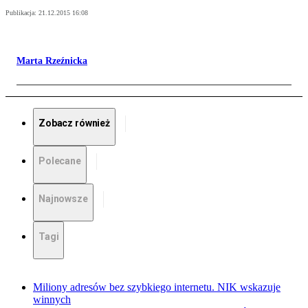
Publikacja:
21.12.2015 16:08
Marta Rzeźnicka
Zobacz również
Polecane
Najnowsze
Tagi
Miliony adresów bez szybkiego internetu. NIK wskazuje
winnych