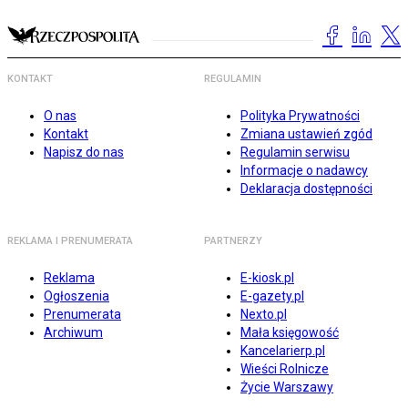
KONTAKT
REGULAMIN
O nas
Polityka Prywatności
Kontakt
Zmiana ustawień zgód
Napisz do nas
Regulamin serwisu
Informacje o nadawcy
Deklaracja dostępności
REKLAMA I PRENUMERATA
PARTNERZY
Reklama
E-kiosk.pl
Ogłoszenia
E-gazety.pl
Prenumerata
Nexto.pl
Archiwum
Mała księgowość
Kancelarierp.pl
Wieści Rolnicze
Życie Warszawy