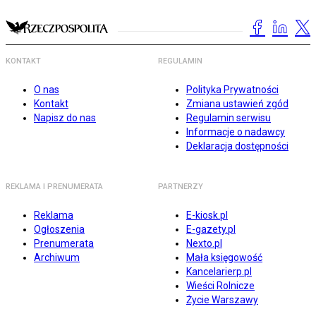
KONTAKT
REGULAMIN
O nas
Polityka Prywatności
Kontakt
Zmiana ustawień zgód
Napisz do nas
Regulamin serwisu
Informacje o nadawcy
Deklaracja dostępności
REKLAMA I PRENUMERATA
PARTNERZY
Reklama
E-kiosk.pl
Ogłoszenia
E-gazety.pl
Prenumerata
Nexto.pl
Archiwum
Mała księgowość
Kancelarierp.pl
Wieści Rolnicze
Życie Warszawy