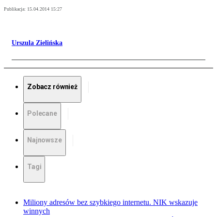
Publikacja:
15.04.2014 15:27
Urszula Zielińska
Zobacz również
Polecane
Najnowsze
Tagi
Miliony adresów bez szybkiego internetu. NIK wskazuje
winnych