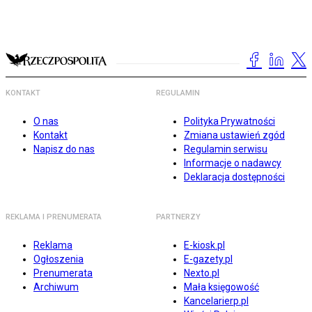
KONTAKT
REGULAMIN
O nas
Polityka Prywatności
Kontakt
Zmiana ustawień zgód
Napisz do nas
Regulamin serwisu
Informacje o nadawcy
Deklaracja dostępności
REKLAMA I PRENUMERATA
PARTNERZY
Reklama
E-kiosk.pl
Ogłoszenia
E-gazety.pl
Prenumerata
Nexto.pl
Archiwum
Mała księgowość
Kancelarierp.pl