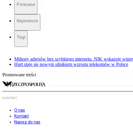
Polecane
Najnowsze
Tagi
Miliony adresów bez szybkiego internetu. NIK wskazuje winn
Hurt staje się nowym silnikiem wzrostu telekomów w Polsce
Promowane treści
KONTAKT
O nas
Kontakt
Napisz do nas