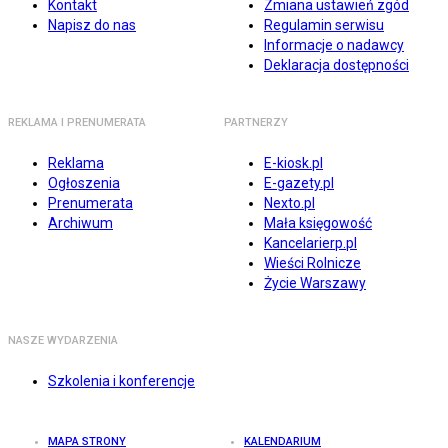
Kontakt
Zmiana ustawień zgód
Napisz do nas
Regulamin serwisu
Informacje o nadawcy
Deklaracja dostępności
REKLAMA I PRENUMERATA
PARTNERZY
Reklama
E-kiosk.pl
Ogłoszenia
E-gazety.pl
Prenumerata
Nexto.pl
Archiwum
Mała księgowość
Kancelarierp.pl
Wieści Rolnicze
Życie Warszawy
NASZE WYDARZENIA
Szkolenia i konferencje
MAPA STRONY
KALENDARIUM