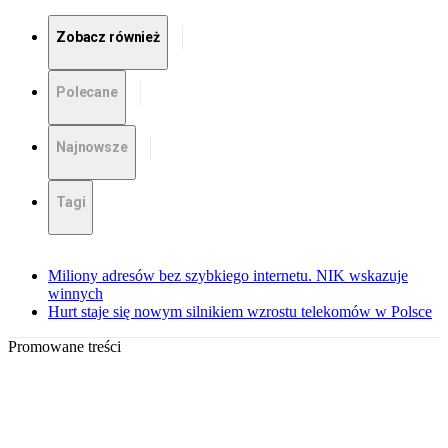
Zobacz również
Polecane
Najnowsze
Tagi
Miliony adresów bez szybkiego internetu. NIK wskazuje
winnych
Hurt staje się nowym silnikiem wzrostu telekomów w Polsce
Promowane treści