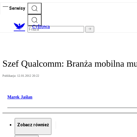
Serwisy
C
yfrowa
Szef Qualcomm: Branża mobilna musi
Publikacja:
12.01.2012 20:22
Marek Jaślan
Zobacz również