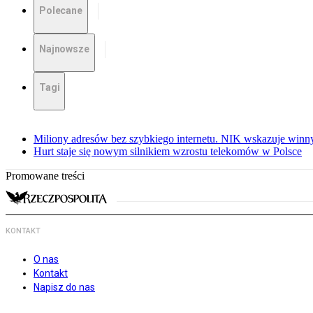
Polecane
Najnowsze
Tagi
Miliony adresów bez szybkiego internetu. NIK wskazuje winn
Hurt staje się nowym silnikiem wzrostu telekomów w Polsce
Promowane treści
KONTAKT
O nas
Kontakt
Napisz do nas