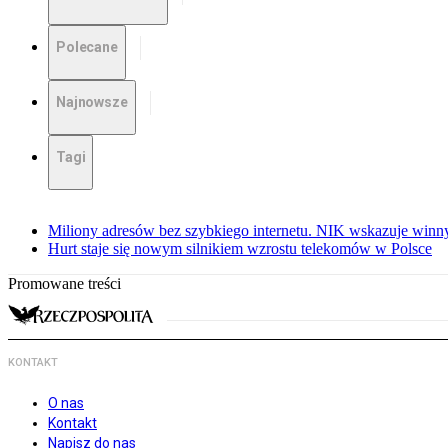
Polecane
Najnowsze
Tagi
Miliony adresów bez szybkiego internetu. NIK wskazuje winn
Hurt staje się nowym silnikiem wzrostu telekomów w Polsce
Promowane treści
KONTAKT
O nas
Kontakt
Napisz do nas