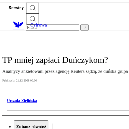
Serwisy
C
yfrowa
TP mniej zapłaci Duńczykom?
Analitycy ankietowani przez agencję Reutera sądzą, że duńska grup
Publikacja:
21.12.2009 00:00
Urszula Zielińska
Zobacz również