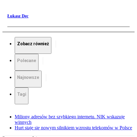
Łukasz Dec
Zobacz również
Polecane
Najnowsze
Tagi
Miliony adresów bez szybkiego internetu. NIK wskazuje
winnych
Hurt staje się nowym silnikiem wzrostu telekomów w Polsce