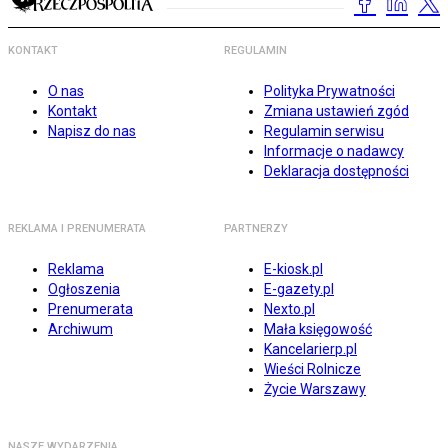
KONTAKT
REGULAMIN
O nas
Polityka Prywatności
Kontakt
Zmiana ustawień zgód
Napisz do nas
Regulamin serwisu
Informacje o nadawcy
Deklaracja dostępności
REKLAMA I PRENUMERATA
PARTNERZY
Reklama
E-kiosk.pl
Ogłoszenia
E-gazety.pl
Prenumerata
Nexto.pl
Archiwum
Mała księgowość
Kancelarierp.pl
Wieści Rolnicze
Życie Warszawy
NASZE WYDARZENIA