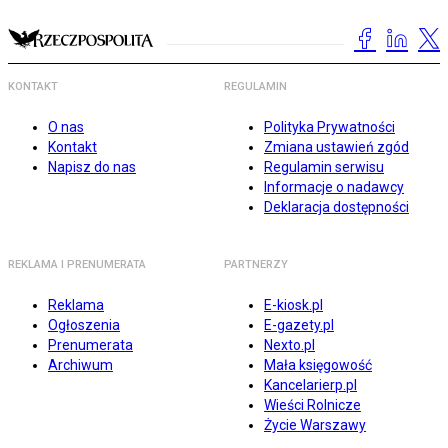
KONTAKT
REGULAMIN
O nas
Polityka Prywatności
Kontakt
Zmiana ustawień zgód
Napisz do nas
Regulamin serwisu
Informacje o nadawcy
Deklaracja dostępności
REKLAMA I PRENUMERATA
PARTNERZY
Reklama
E-kiosk.pl
Ogłoszenia
E-gazety.pl
Prenumerata
Nexto.pl
Archiwum
Mała księgowość
Kancelarierp.pl
Wieści Rolnicze
Życie Warszawy