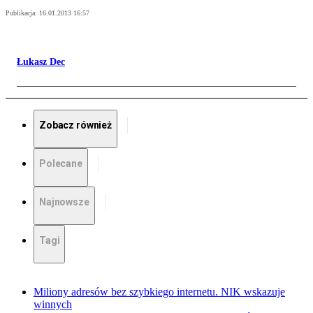
Publikacja:
16.01.2013 16:57
Łukasz Dec
Zobacz również
Polecane
Najnowsze
Tagi
Miliony adresów bez szybkiego internetu. NIK wskazuje
winnych