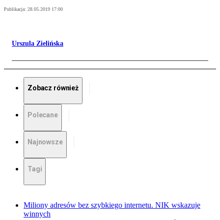
Publikacja:
28.05.2019 17:00
Urszula Zielińska
Zobacz również
Polecane
Najnowsze
Tagi
Miliony adresów bez szybkiego internetu. NIK wskazuje
winnych