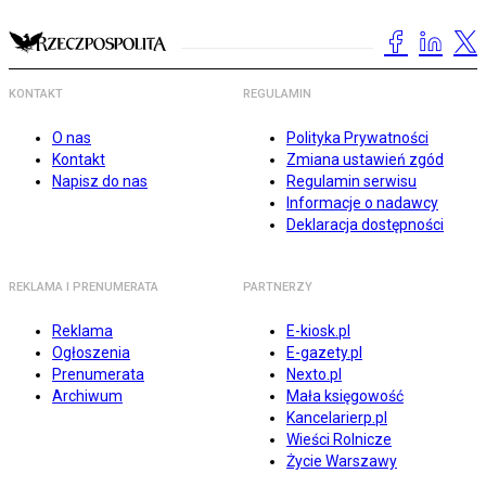
KONTAKT
REGULAMIN
O nas
Polityka Prywatności
Kontakt
Zmiana ustawień zgód
Napisz do nas
Regulamin serwisu
Informacje o nadawcy
Deklaracja dostępności
REKLAMA I PRENUMERATA
PARTNERZY
Reklama
E-kiosk.pl
Ogłoszenia
E-gazety.pl
Prenumerata
Nexto.pl
Archiwum
Mała księgowość
Kancelarierp.pl
Wieści Rolnicze
Życie Warszawy